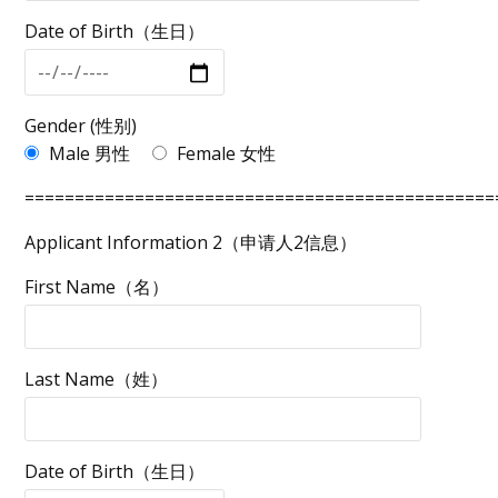
Date of Birth（生日）
Gender (性别)
Male 男性
Female 女性
===============================================
Applicant Information 2（申请人2信息）
First Name（名）
Last Name（姓）
Date of Birth（生日）